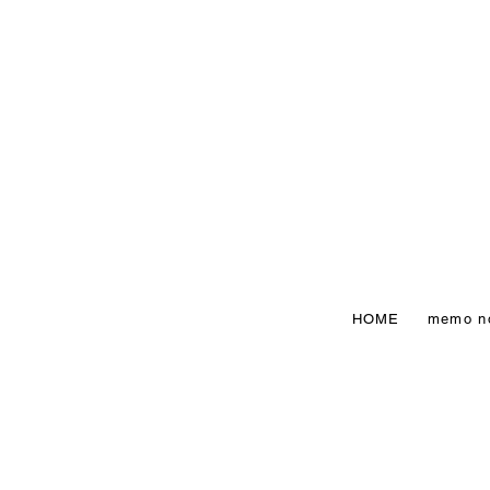
HOME
memo n