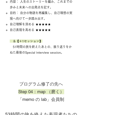
内容： 人生のストーリーを編み、これまでの
歩みと未来への出発点を記す。
目的： 自分の物語を再編集し、自己理想の実
現へ向けて一歩踏み出す。
自己理解を深める ★★★★★
自己表現を高める ★★★★★
＆【＋1セッション】
51時間の旅を終えたあとの、振り返りをか
ねた最後のSpecial interview session。
​プログラム修了の先へ
Step 04：map （磨く）
「memo の lab」会員制
53時間の旅を終えた表現者たちの