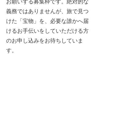
お願いする募集枠です。絶対的な
義務ではありませんが、旅で見つ
けた「宝物」を、必要な誰かへ届
けるお手伝いをしていただける方
のお申し込みをお待ちしていま
す。
受講中のレッスンで生まれた「大
切な言葉」や「心の動き」を、
SNSやブログなどで、そっと分か
ち合ってください。
この体験に喜びを感じたら、あな
たの大切な方へ伝えてください。
その一言が、誰かの「生きる地