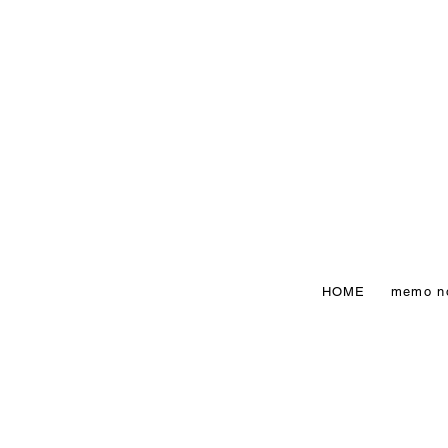
HOME
memo n