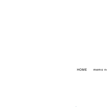
HOME
memo n