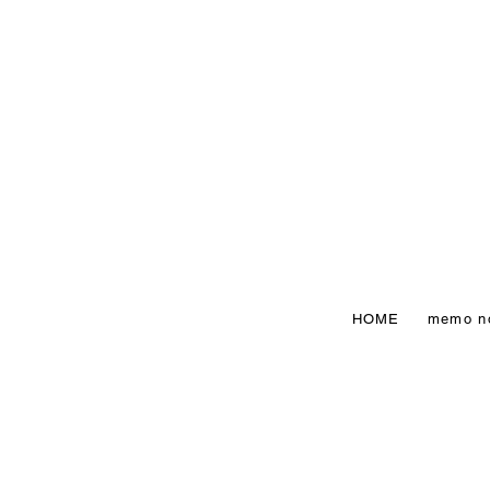
HOME
memo n