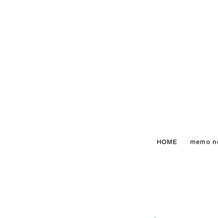
HOME
memo n