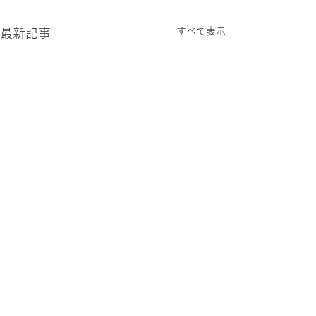
すべて表示
最新記事
2026.0806 木
2026.0805 水
過ごしやすい 夏の日々が続
今さらなこと言う
いています。 さっぽろらし
ラダムスのバカ。
さを感じます。 世間は学校
けど、 ヤツにち