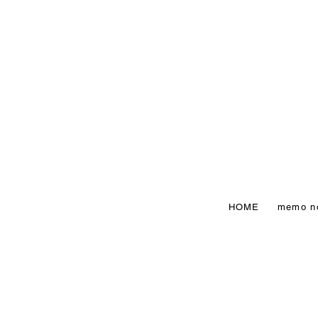
HOME
memo n