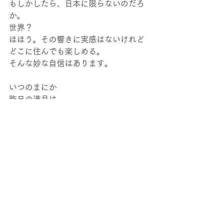
もしかしたら、日本に限らないのだろ
か。
世界？
ほほう。その響きに実感はないけれど
どこに住んでも楽しめる。
そんな妙な自信はあります。
いつのまにか
昨日の満月は
山の向こうに沈んでます。いい朝で
す。
今日もごきげんでありましょう。
memo
すべて表示
最新記事