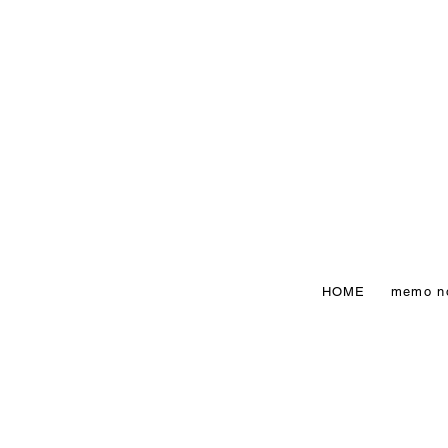
HOME
memo n