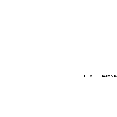
HOME
memo n