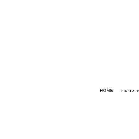
HOME
memo n