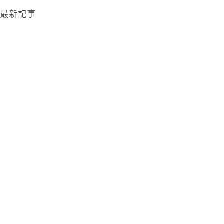
最新記事
2026.0806 木
2026.0805 
過ごしやすい 夏の日々が続いて
今さらなこと
います。 さっぽろらしさを感じ
ムスのバカ。
ます。 世間は学校が夏休みに入
ツにちょっと