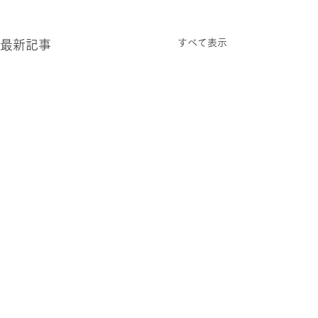
すべて表示
最新記事
2026.0807 金
2026.0806 木
真夏日のさっぽろです。 暦
過ごしやすい 夏
では立秋を迎えました。 ま
いています。 さ