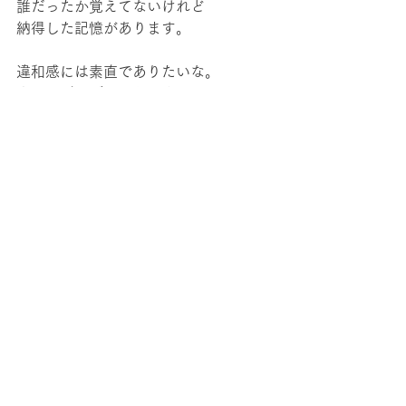
誰だったか覚えてないけれど
納得した記憶があります。
違和感には素直でありたいな。
今日もごきげんでありましょう。
memo
すべて表示
最新記事