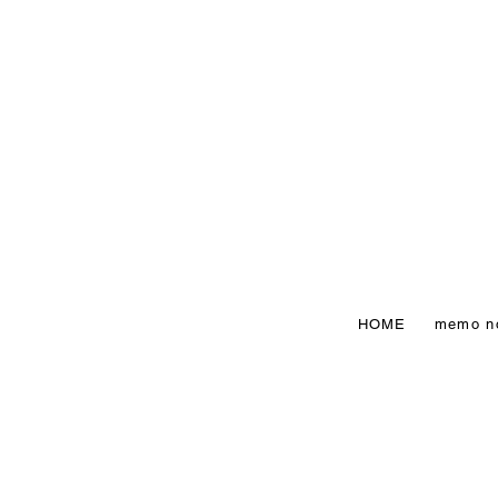
HOME
memo n