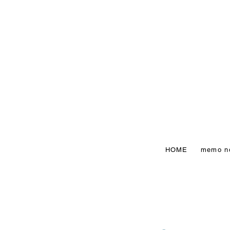
HOME
memo n