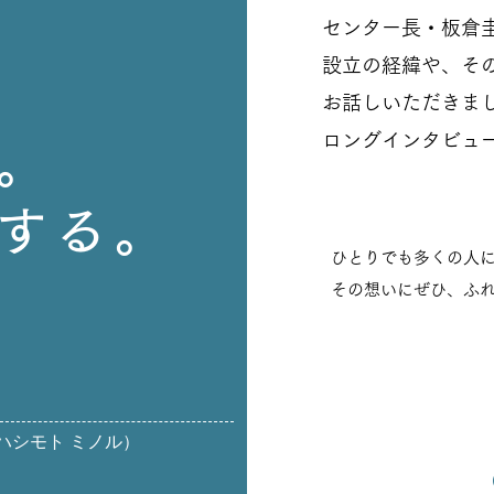
忘れてしまうくらい離
センター長・板倉
設立の経緯や、そ
でも、 戻ってこれるん
お話しいただきま
いつでも戻ってこれる。
ロングインタビュ
。
いう場所を ぼくはつく
する。
ったんだね。 息子が帰
ひとりでも多くの人
ていますが わりとすぐ
その想いにぜひ、ふ
ます。 そして、いたっ
うです。 春に上京して
ぺんぎん労災サ
​インタビューペ
経っていないから そり
memo（ハシモト ミノル）