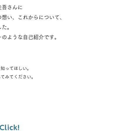
れる。
圭吾さんに
の想い、これからについて、
です。
した。
 そう
ーのような自己紹介です。
りたか
省をし
に知ってほしい。
に帰り
れてみてください。
てふつ
 半年も
イト
ージにつながります。
ゃそう
​Click!