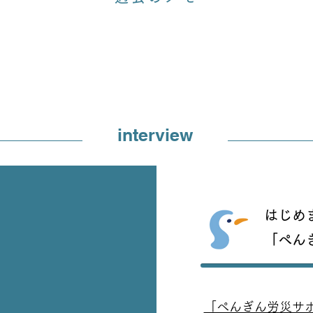
しっかり休むことにし
す。 更新もしないし 
かない。 インターネッ
界と離れる。 平日毎日
interview
続けているので 休むと
違和感があります。 言
はじめ
ない 文章にしない そ
「ぺん
があるの なかなかいい
す。 どうやって書いて
「ぺんぎん労災サ