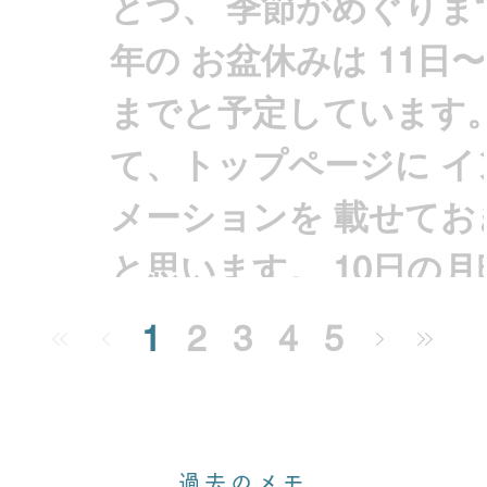
とつ、 季節がめぐりま
年の お盆休みは 11日〜
までと予定しています。
て、トップページに イ
メーションを 載せてお
と思います。 10日の
めば おやおや、9連休
1
2
3
4
5
か。 なんだか腰が引け
11日からのお休みとし
た。 それでも、 盆と
過去のメモ