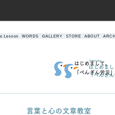
o Lesson
WORDS
GALLERY
STORE
ABOUT
ARCH
​interview
する。
はじめまして。
はじめまし
とばにする。
「ぺんぎん労災
「ぺんぎん
interview & writing by memo
言葉と心の文章教室