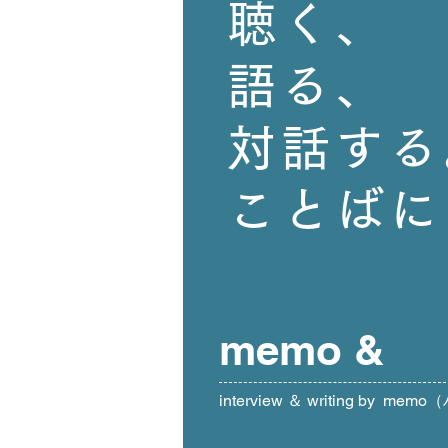
聴く、
語る、
対話する
ことばに
memo &
​interview ＆ writing by 