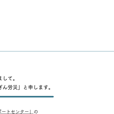
ていま
文章も書
トの世
更新を
最初は
葉にし
まして。
んな時間
ぎん労災」と申します。
もんで
いたか
ポートセンター」
の