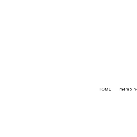
HOME
memo n