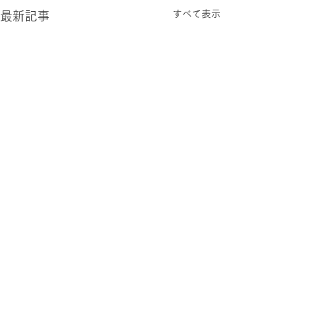
すべて表示
最新記事
2026.0806 木
2026.0805 水
過ごしやすい 夏の日々が続
今さらなこと言う
いています。 さっぽろらし
ラダムスのバカ。
さを感じます。 世間は学校
けど、 ヤツにち
が夏休みに入り 子どもたち
立っている。 本