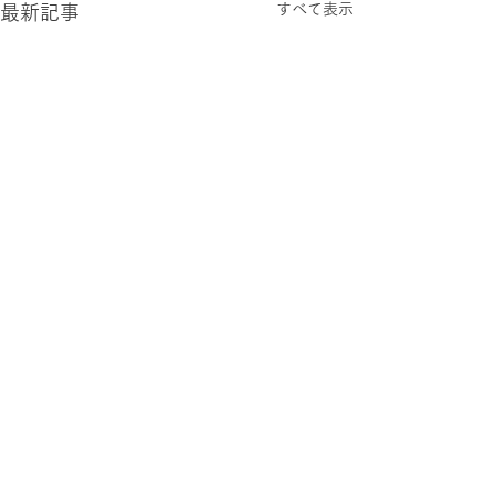
すべて表示
最新記事
明日
パーティー