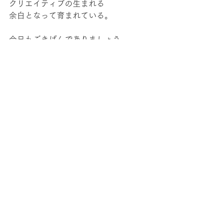
クリエイティブの生まれる
余白となって育まれている。
今日もごきげんでありましょう。
memo
すべて表示
最新記事