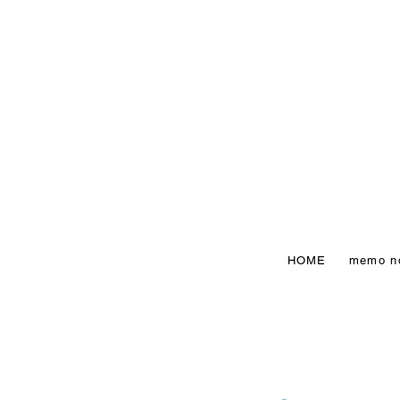
HOME
memo n