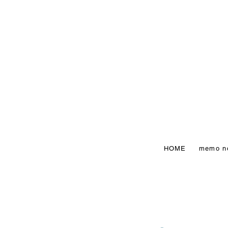
HOME
memo n