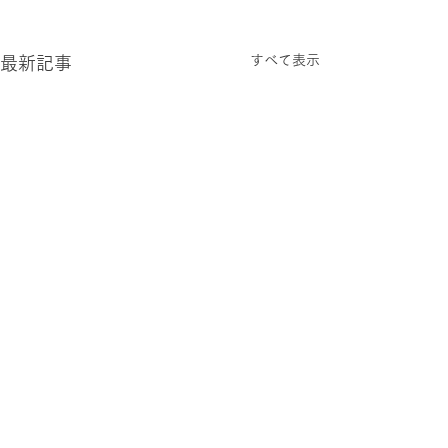
すべて表示
最新記事
2026.0806 木
2026.0805 水
過ごしやすい 夏の日々が続
今さらなこと言う
いています。 さっぽろらし
ラダムスのバカ。