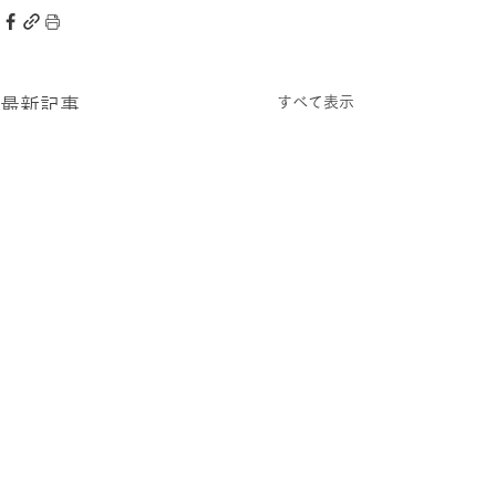
すべて表示
最新記事
2026.0806 木
2026.0805 水
過ごしやすい 夏の日々が続
今さらなこと言う