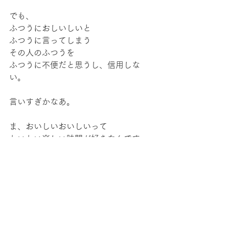
でも、
ふつうにおしいしいと
ふつうに言ってしまう
その人のふつうを
ふつうに不便だと思うし、信用しな
い。
言いすぎかなあ。
ま、おいしいおいしいって
わいわい楽しい時間が好きなんです。
よく食べてよく寝る。
そして、よく笑う。週末もそうであ
れ！
memo