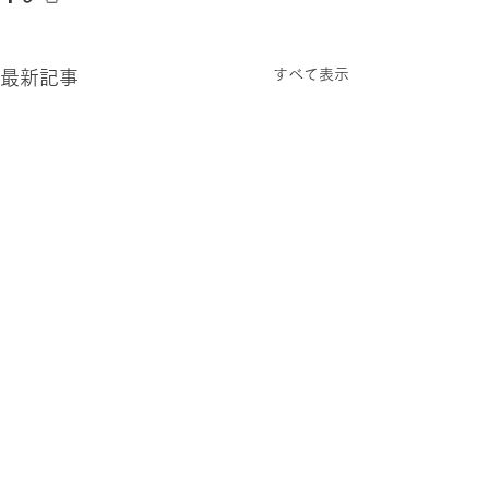
すべて表示
最新記事
2026.0806 木
2026.0805 水
過ごしやすい 夏の日々が続
今さらなこと言う
いています。 さっぽろらし
ラダムスのバカ。