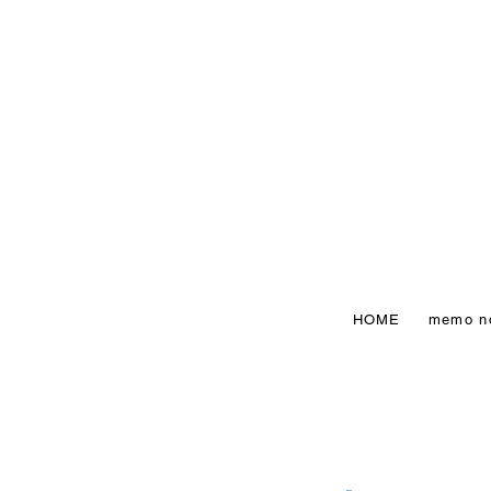
HOME
memo n