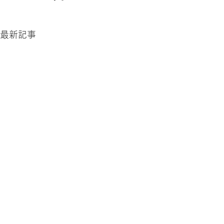
最新記事
明日
週末の