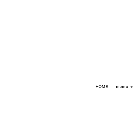
HOME
memo n