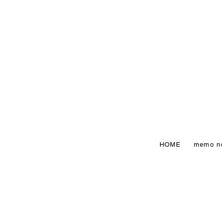
HOME
memo n